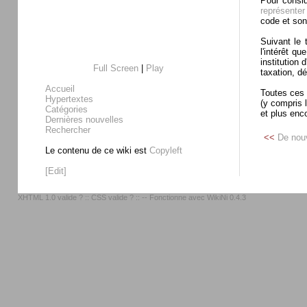
Pour consid
représenter
code et son
Suivant le 
l'intérêt que 
institution
Full Screen
|
Play
taxation, dé
Accueil
Toutes ces 
Hypertextes
(y compris 
Catégories
et plus enc
Dernières nouvelles
Rechercher
<<
De nou
Le contenu de ce wiki est
Copyleft
[Edit]
XHTML 1.0 valide ?
::
CSS valide ?
:: -- Fonctionne avec
WikiNi 0.4.3