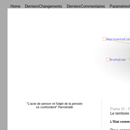
Home
::
DerniersChangements
::
DerniersCommentaires
::
ParametresU
"L'acte de penser et l'objet de la pensée
se confondent"
Parménide
Partie III - 
Le territoir
L'Etat comme