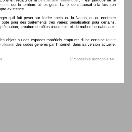
tations en regard de la
perspective numérique
, il est pratique de le
opole
sur le territoire et les gens. La loi constituerait à la fois son
opre existence.
er qu'il fait peser sur l'ordre social ou la Nation, ou au contraire
r opte pour des traitements très variés: pénalisation pour certains,
 précaution, création de pôles industriels et de recherche nationaux,
des objets ou des espaces matériels emprunts d'une certaine
rareté
profusion
des codes générés par l'Internet, dans sa version actuelle,
re
L'impossible monopole
>>
menufonctions; ?>