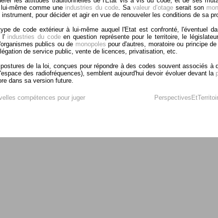
érer les attitudes traditionnelles de l'Etat vis à vis du code, et de ses mu
lui-même comme une
industries du code
. Sa
valeur d’otage
serait son
mon
 instrument, pour décider et agir en vue de renouveler les conditions de sa pr
type de code extérieur à lui-même auquel l'Etat est confronté, l'éventuel dang
l'
industries du code
en question représente pour le territoire, le législateu
 d'organismes publics ou de
monopoles
pour d'autres, moratoire ou principe de
légation de service public, vente de licences, privatisation, etc.
postures de la loi, conçues pour répondre à des codes souvent associés à 
l'espace des radiofréquences), semblent aujourd'hui devoir évoluer devant la
ore dans sa version future.
velles compétences pour juger
PerspectivesEtTerritoi