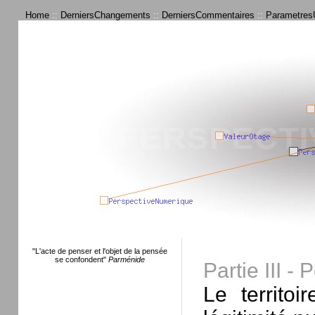
Home
::
DerniersChangements
::
DerniersCommentaires
::
ParametresU
"L'acte de penser et l'objet de la pensée
se confondent"
Parménide
Partie III - 
Le territo