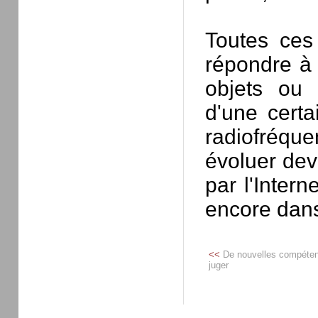
Toutes ces
répondre à
objets ou 
d'une cert
radiofréque
évoluer dev
par l'Intern
encore dans
<<
De nouvelles compéte
juger