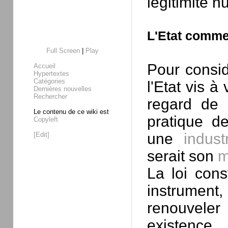
légitimité 
L'Etat comme
Full Screen
|
Play
Pour considé
Accueil
Hypertextes
Catégories
l'Etat vis à
Dernières nouvelles
Rechercher
regard de
Le contenu de ce wiki est
pratique d
Copyleft
une
indus
[Edit]
serait son
m
La loi cons
instrument
renouvele
existence.