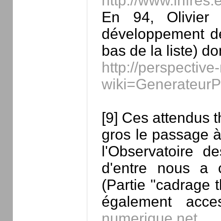
http://www.infres
En 94, Olivier
développement de 
bas de la liste) do
http://perspectiv
wiki=GenerateurP
[9] Ces attendus 
gros le passage à
l'Observatoire d
d'entre nous a 
(Partie "cadrage 
également acce
numerique.net