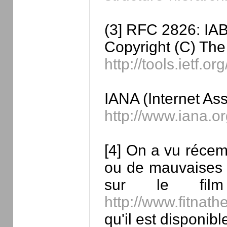
(3] RFC 2826: IA
Copyright (C) The 
http://tools.ietf.o
IANA (Internet As
http://www.iana.or
[4] On a vu réce
ou de mauvaises r
sur le film
http://www.fitnat
qu'il est disponibl