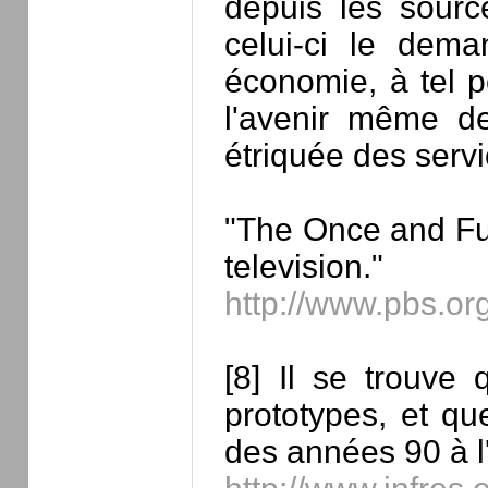
depuis les sourc
celui-ci le dema
économie, à tel p
l'avenir même de
étriquée des servi
"The Once and Futu
television."
http://www.pbs.or
[8] Il se trouve
prototypes, et qu
des années 90 à l'