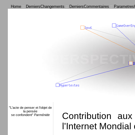
Home
::
DerniersChangements
::
DerniersCommentaires
::
ParametresU
"L'acte de penser et l'objet de
la pensée
Contribution aux
se confondent"
Parménide
l'Internet Mondial