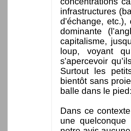
concentrations ca
infrastructures (
d'échange, etc.),
dominante (l'ang
capitalisme, jusq
loup, voyant q
s'apercevoir qu’il
Surtout les petit
bientôt sans proie
balle dans le pi
Dans ce contexte
une quelconque pl
notre avis aucune,