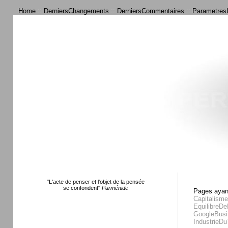
Home
::
DerniersChangements
::
DerniersCommentaires
::
ParametresU
"L'acte de penser et l'objet de la pensée
se confondent"
Parménide
Pages ayant
Capitalism
EquilibreD
GoogleBusi
IndustrieD