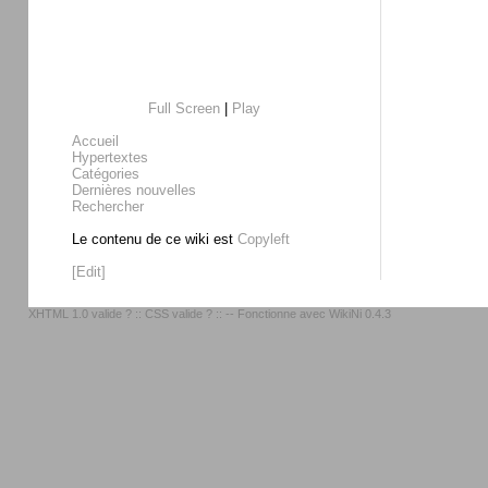
Full Screen
|
Play
Accueil
Hypertextes
Catégories
Dernières nouvelles
Rechercher
Le contenu de ce wiki est
Copyleft
[Edit]
XHTML 1.0 valide ?
::
CSS valide ?
:: -- Fonctionne avec
WikiNi 0.4.3