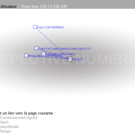
tilisateur
:: Vous êtes 216.73.216.140
 un lien vers la page courante :
eCommunismeCognitif
eNash
nessModel
uTemps