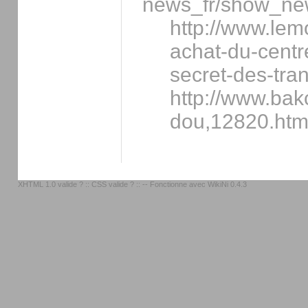
news_fr/show_ne
http://www.lemo
achat-du-centr
secret-des-tr
http://www.bak
dou,12820.htm
XHTML 1.0 valide ?
::
CSS valide ?
:: -- Fonctionne avec
WikiNi 0.4.3