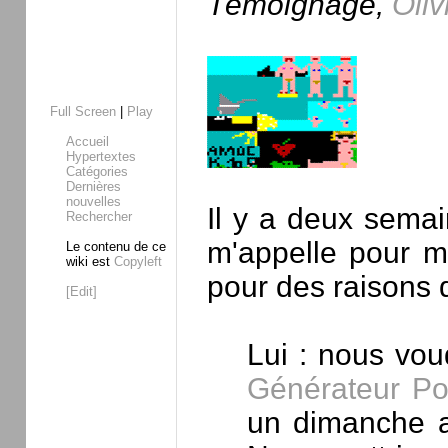
Témoignage,
Oliv
Full Screen
|
Play
Accueil
Hypertextes
Catégories
Dernières
nouvelles
Il y a deux sema
Rechercher
m'appelle pour m
Le contenu de ce
wiki est
Copyleft
pour des raisons 
[Edit]
Lui : nous vou
Générateur Po
un dimanche a