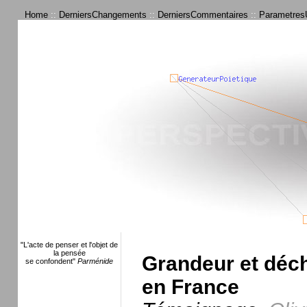
Home
::
DerniersChangements
::
DerniersCommentaires
::
ParametresU
"L'acte de penser et l'objet de
la pensée
Grandeur et déc
se confondent"
Parménide
en France