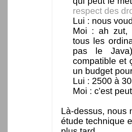
qui peut le met
respect des dr
Lui : nous vou
Moi : ah zut,
tous les ordin
pas le Java)
compatible et 
un budget pour
Lui : 2500 à 3
Moi : c'est peut-
Là-dessus, nous n
étude technique e
plus tard.