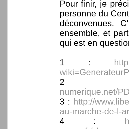
Pour finir, je pr
personne du Cen
déconvenues. C'
ensemble, et part
qui est en questio
1 :
htt
wiki=GenerateurP
2
numerique.net/PD
3 :
http://www.lib
au-marche-de-l-ar
4 :
h