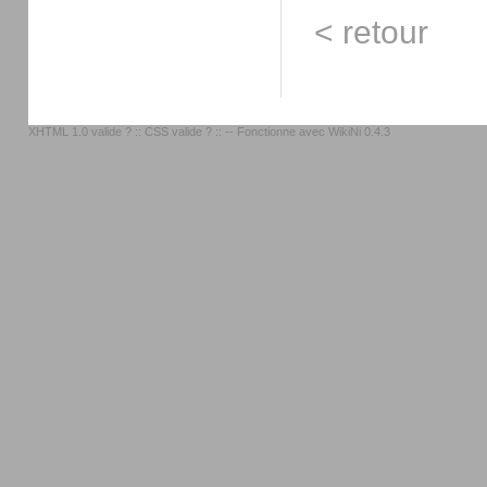
< retour
XHTML 1.0 valide ?
::
CSS valide ?
:: -- Fonctionne avec
WikiNi 0.4.3