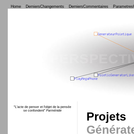
Home
::
DerniersChangements
::
DerniersCommentaires
::
ParametresU
"L'acte de penser et l'objet de la pensée
se confondent"
Parménide
Projet
Génér