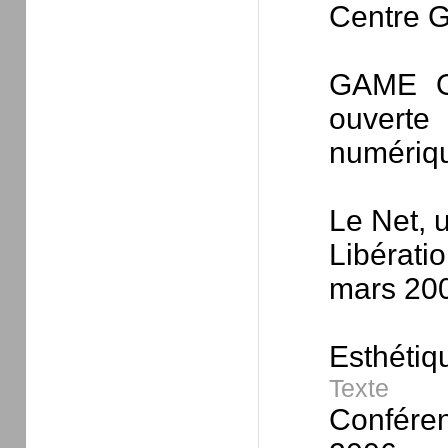
Centre 
GAME OV
ouverte
numériqu
Le Net,
Libérati
mars 20
Esthéti
Texte
Conféren