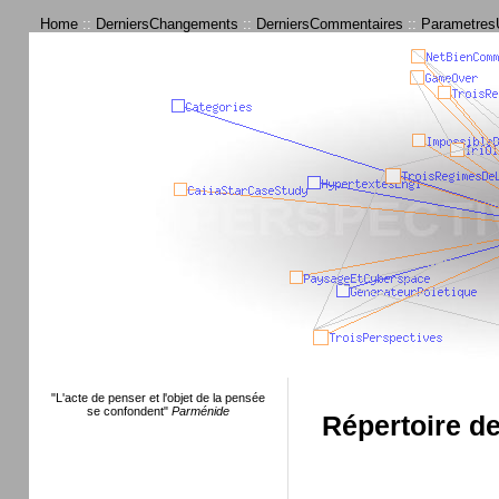
Home
::
DerniersChangements
::
DerniersCommentaires
::
ParametresU
"L'acte de penser et l'objet de la pensée
se confondent"
Parménide
Répertoire d