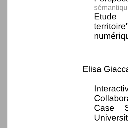
sémantiqu
Etude 
territoi
numériqu
Elisa Giacc
Intera
Collabor
Case S
Universi