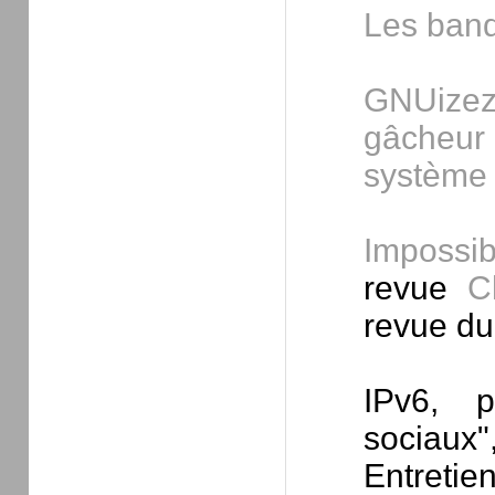
Les banq
GNUizez
gâcheur 
système 
Impossib
revue
C
revue d
IPv6, p
sociaux"
Entreti