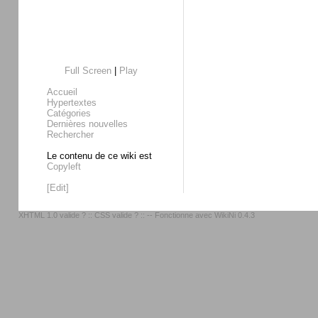
Full Screen
|
Play
Accueil
Hypertextes
Catégories
Dernières nouvelles
Rechercher
Le contenu de ce wiki est
Copyleft
[Edit]
XHTML 1.0 valide ?
::
CSS valide ?
:: -- Fonctionne avec
WikiNi 0.4.3