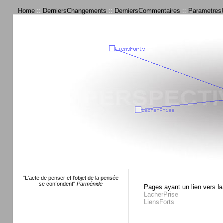
Home
::
DerniersChangements
::
DerniersCommentaires
::
ParametresU
"L'acte de penser et l'objet de la pensée
se confondent"
Parménide
Pages ayant un lien vers la
LacherPrise
LiensForts