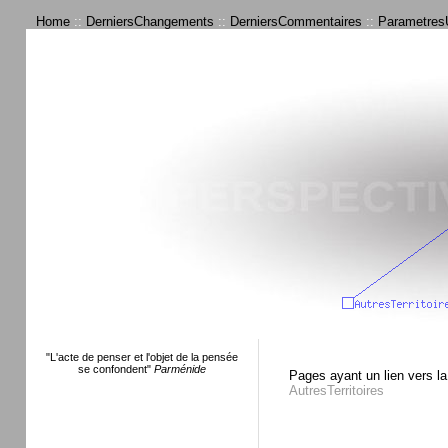
Home
::
DerniersChangements
::
DerniersCommentaires
::
ParametresU
"L'acte de penser et l'objet de la pensée
se confondent"
Parménide
Pages ayant un lien vers la
AutresTerritoires