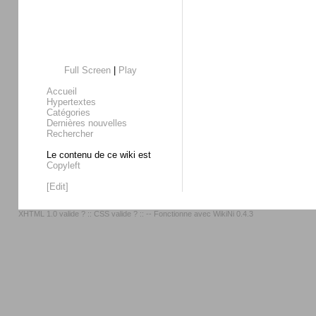
Full Screen
|
Play
Accueil
Hypertextes
Catégories
Dernières nouvelles
Rechercher
Le contenu de ce wiki est
Copyleft
[Edit]
XHTML 1.0 valide ?
::
CSS valide ?
:: -- Fonctionne avec
WikiNi 0.4.3