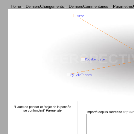
Home
::
DerniersChangements
::
DerniersCommentaires
::
ParametresU
"L'acte de penser et l'objet de la pensée
se confondent"
Parménide
Importé depuis l'adresse
http://