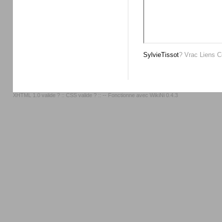
SylvieTissot
?
Vrac
Liens
C
XHTML 1.0 valide ?
::
CSS valide ?
:: -- Fonctionne avec
WikiNi 0.4.3