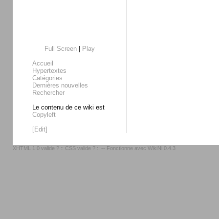
Full Screen
|
Play
Accueil
Hypertextes
Catégories
Dernières nouvelles
Rechercher
Le contenu de ce wiki est
Copyleft
[Edit]
XHTML 1.0 valide ?
::
CSS valide ?
:: -- Fonctionne avec
WikiNi 0.4.3