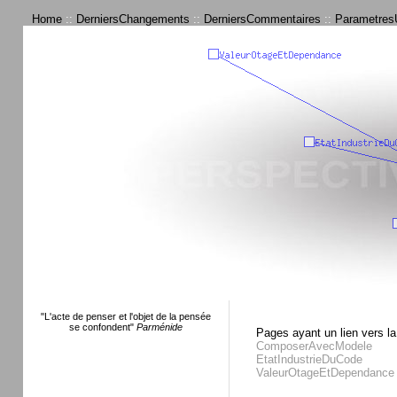
Home
::
DerniersChangements
::
DerniersCommentaires
::
ParametresU
"L'acte de penser et l'objet de la pensée
se confondent"
Parménide
Pages ayant un lien vers la
ComposerAvecModele
EtatIndustrieDuCode
ValeurOtageEtDependance