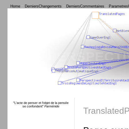
Home
::
DerniersChangements
::
DerniersCommentaires
::
ParametresU
"L'acte de penser et l'objet de la pensée
se confondent"
Parménide
Translated