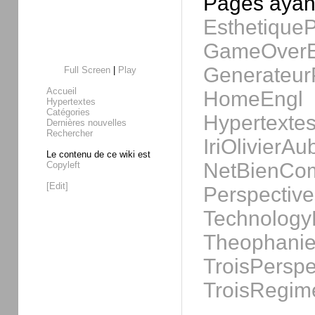
Pages ayant
Esthetique
GameOverE
Generateur
Full Screen
|
Play
Accueil
HomeEngl
Hypertextes
Catégories
Hypertexte
Dernières nouvelles
Rechercher
IriOlivierA
Le contenu de ce wiki est
NetBienCo
Copyleft
[Edit]
Perspective
Technolog
Theophanie
TroisPerspe
TroisRegim