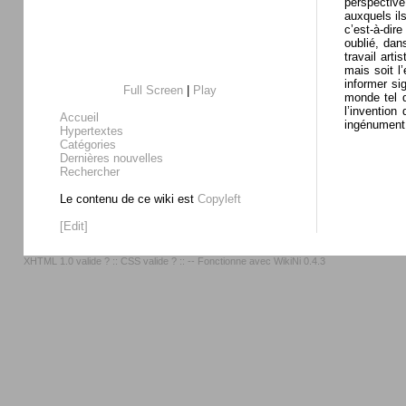
perspectiv
auxquels ils
c’est-à-dire
oublié, dan
travail art
mais soit l
informer si
Full Screen
|
Play
monde tel q
l’invention
Accueil
ingénument 
Hypertextes
Catégories
Dernières nouvelles
Rechercher
Le contenu de ce wiki est
Copyleft
[Edit]
XHTML 1.0 valide ?
::
CSS valide ?
:: -- Fonctionne avec
WikiNi 0.4.3