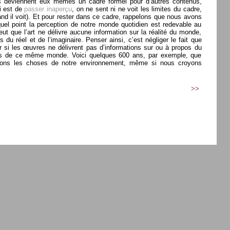
ls deviennent eux mêmes un cadre formel pour d’autres contenus,
ui est de
passer inaperçu
, on ne sent ni ne voit les limites du cadre,
quand il voit). Et pour rester dans ce cadre, rappelons que nous avons
quel point la perception de notre monde quotidien est redevable au
ut que l’art ne délivre aucune information sur la réalité du monde,
du réel et de l’imaginaire. Penser ainsi, c’est négliger le fait que
r si les œuvres ne délivrent pas d’informations sur ou à propos du
elles de ce même monde. Voici quelques 600 ans, par exemple, que
evons les choses de notre environnement, même si nous croyons
>>
menufonctions; ?>