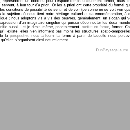
e, représentent un contenu pour l’espace-temps uniquement formel, mais i
 servent, à leur tour d’a priori. Or les a priori ont cette propriété du formel q
 les conditions de possibilité de sentir et de voir (personne ne se voit voir 
s la sujétion où nous tient notre héritage culturel et sa commémoration, à 
istique ; nous adoptons vis à vis des oeuvres, généralement, un slogan qui ve
’expression d’un imaginaire singulier qui puisse déconnecter les deux mondes 
gnifie aussi – et je dirais même, prioritairement-
mettre en forme
, former. Ca
u’il existe, elles n’en informent pas moins les structures spatio-tempor
 de la
perspective
nous a fourni la forme à partir de laquelle nous perc
qu’elles s’organisent ainsi naturellement.
DunPaysageLautre