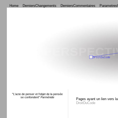
Home
::
DerniersChangements
::
DerniersCommentaires
::
ParametresU
"L'acte de penser et l'objet de la pensée
se confondent"
Parménide
Pages ayant un lien vers la
DroitDuCode