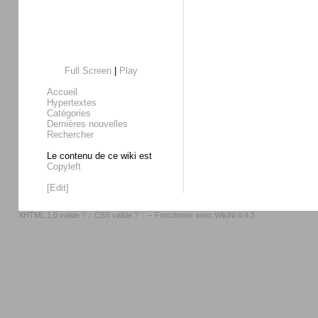
Full Screen
|
Play
Accueil
Hypertextes
Catégories
Dernières nouvelles
Rechercher
Le contenu de ce wiki est
Copyleft
[Edit]
XHTML 1.0 valide ?
::
CSS valide ?
:: -- Fonctionne avec
WikiNi 0.4.3