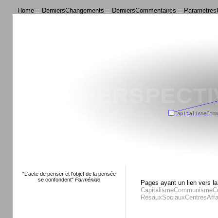
Home
::
DerniersChangements
::
DerniersCommentaires
::
ParametresU
"L'acte de penser et l'objet de la pensée
se confondent"
Parménide
Pages ayant un lien vers la
CapitalismeCommunismeCog
ResauxSociauxCentresAffa