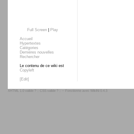
Full Screen
|
Play
Accueil
Hypertextes
Catégories
Dernières nouvelles
Rechercher
Le contenu de ce wiki est
Copyleft
[Edit]
XHTML 1.0 valide ?
::
CSS valide ?
:: -- Fonctionne avec
WikiNi 0.4.3