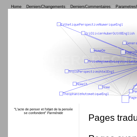
Home
::
DerniersChangements
::
DerniersCommentaires
::
ParametresU
"L'acte de penser et l'objet de la pensée
se confondent"
Parménide
Pages tradu