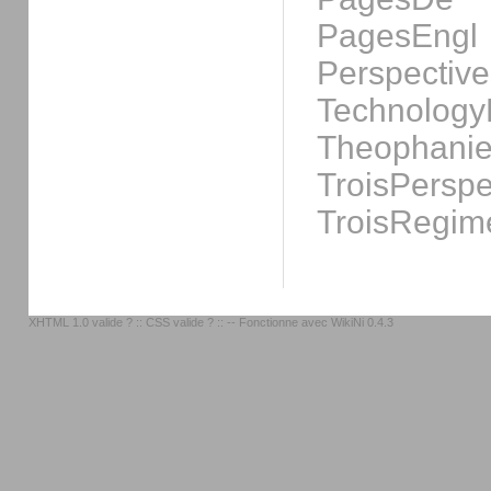
PagesEngl
Perspective
Technolog
Theophanie
TroisPerspe
TroisRegim
XHTML 1.0 valide ?
::
CSS valide ?
:: -- Fonctionne avec
WikiNi 0.4.3