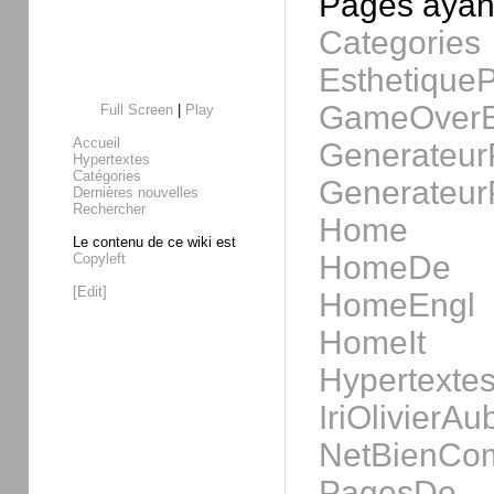
Pages ayant
Categories
Esthetique
GameOverE
Full Screen
|
Play
Accueil
Generateur
Hypertextes
Catégories
Generateur
Dernières nouvelles
Rechercher
Home
Le contenu de ce wiki est
HomeDe
Copyleft
[Edit]
HomeEngl
HomeIt
Hypertexte
IriOlivierA
NetBienCo
PagesDe