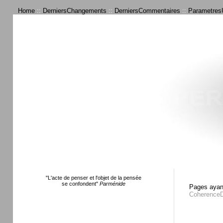
Home
::
DerniersChangements
::
DerniersCommentaires
::
ParametresU
"L'acte de penser et l'objet de la pensée
se confondent"
Parménide
Pages ayant
Coherence