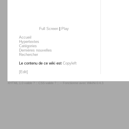
Full Screen
|
Play
Accueil
Hypertextes
Catégories
Dernières nouvelles
Rechercher
Le contenu de ce wiki est
Copyleft
[Edit]
XHTML 1.0 valide ?
::
CSS valide ?
:: -- Fonctionne avec
WikiNi 0.4.3