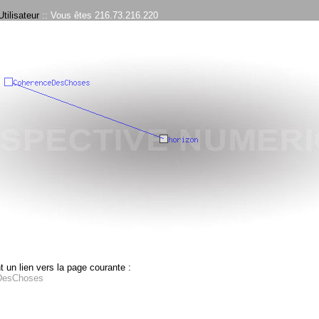
tilisateur
:: Vous êtes 216.73.216.220
 un lien vers la page courante :
DesChoses