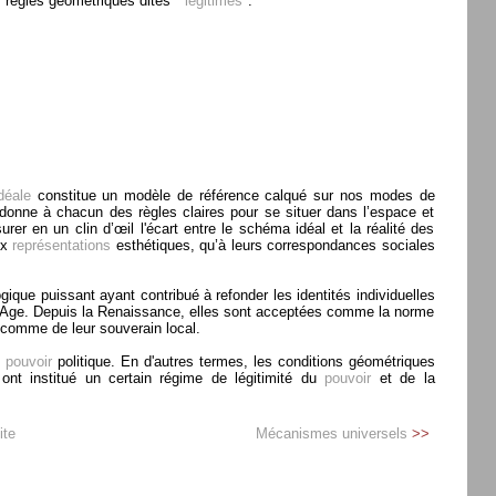
s règles géométriques dites "
légitimes
".
idéale
constitue un modèle de référence calqué sur nos modes de
onne à chacun des règles claires pour se situer dans l’espace et
er en un clin d’œil l'écart entre le schéma idéal et la réalité des
aux
représentations
esthétiques, qu’à leurs correspondances sociales
gique puissant ayant contribué à refonder les identités individuelles
yen Age. Depuis la Renaissance, elles sont acceptées comme la norme
e comme de leur souverain local.
u
pouvoir
politique. En d'autres termes, les conditions géométriques
ont institué un certain régime de légitimité du
pouvoir
et de la
ite
Mécanismes universels
>>