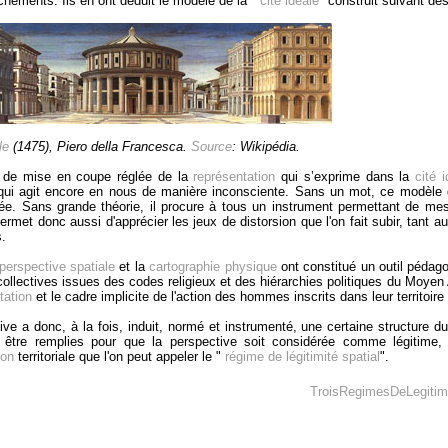
chements. Ils en ont déduit le modèle de la "
cité idéale
" construit suivant de
le
(1475), Piero della Francesca.
Source
: Wikipédia.
e de mise en coupe réglée de la
représentation
qui s’exprime dans la
cité 
qui agit encore en nous de manière inconsciente. Sans un mot, ce modèle d
ée. Sans grande théorie, il procure à tous un instrument permettant de mesur
ermet donc aussi d'apprécier les jeux de distorsion que l'on fait subir, tant 
s.
perspective spatiale
et la
cartographie physique
ont constitué un outil pédago
f collectives issues des codes religieux et des hiérarchies politiques du Mo
tation
et le cadre implicite de l'action des hommes inscrits dans leur territoir
ive a donc, à la fois, induit, normé et instrumenté, une certaine structure d
t être remplies pour que la perspective soit considérée comme légitime, 
ion
territoriale que l'on peut appeler le "
régime de légitimité spatial
".
TroisRegimesDeLegitim