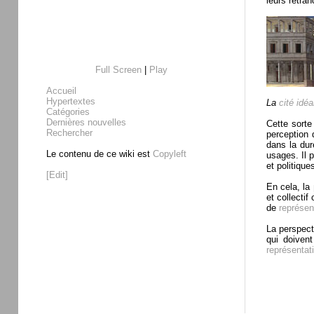
leurs retran
Full Screen
|
Play
Accueil
Hypertextes
La
cité idéa
Catégories
Dernières nouvelles
Cette sort
Rechercher
perception 
dans la dur
Le contenu de ce wiki est
Copyleft
usages. Il p
et politique
[Edit]
En cela, la
et collecti
de
représen
La perspect
qui doiven
représentat