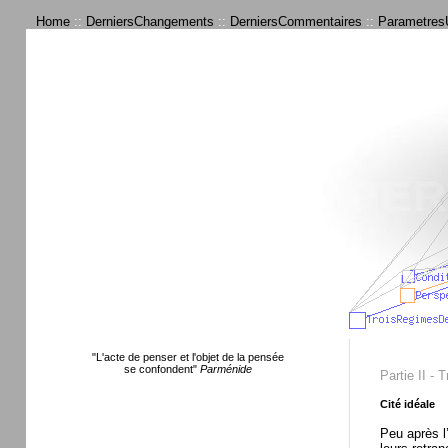
Home
::
DerniersChangements
::
DerniersCommentaires
::
ParametresU
"L'acte de penser et l'objet de la pensée
se confondent"
Parménide
Partie II - 
Cité idéale
Peu après l