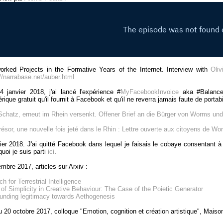
orked Projects in the Formative Years of the Internet. Interview with
Oliv
://narrabase.net/auber.html
4 janvier 2018, j'ai lancé l'expérience #
MyFacebookInvoice
aka #Balancet
ique gratuit qu'il fournit à Facebook et qu'il ne reverra jamais faute de portab
Schatz, erneut im Rhein versenkt. Offener Brief an die Bürger von Worms und
résor, une nouvelle fois jeté dans le Rhin : Lettre ouverte aux citoyens de Wor
ier 2018. J'ai quitté Facebook dans lequel je faisais le cobaye consentant à
uoi je suis parti
ici
.
mbre 2017, articles sur Arxiv :
h for Terrestrial Intelligence
 of Simplicity in Creative Behaviour: The Case of the Poietic Generator
unding legitimacy towards Aethogenesis
u 20 octobre 2017, colloque "Emotion, cognition et création artistique", Maiso