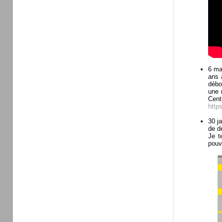
6 mar
ans 
débo
une 
Cent
http
30 j
de d
Je t
pouv