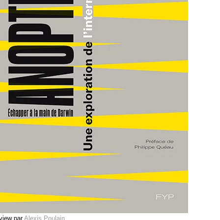
rview par
Alexis Poulain