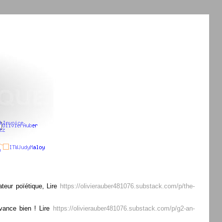
teur poïétique, Lire
https://olivierauber481076.substack.com/p/the-
avance bien ! Lire
https://olivierauber481076.substack.com/p/g2-an-