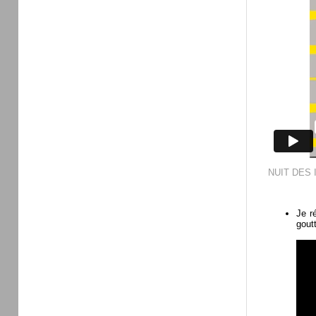
NUIT DES I
Je r
gout