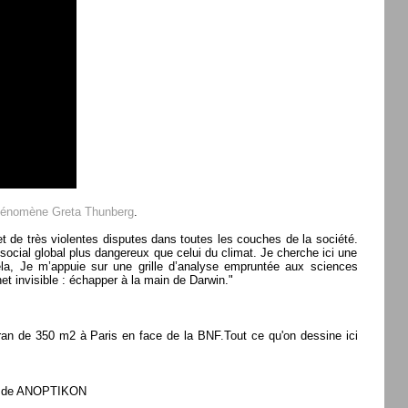
 phénomène Greta Thunberg
.
et de très violentes disputes dans toutes les couches de la société.
ocial global plus dangereux que celui du climat. Je cherche ici une
la, Je m’appuie sur une grille d’analyse empruntée aux sciences
et invisible : échapper à la main de Darwin."
cran de 350 m2 à Paris en face de la BNF.Tout ce qu'on dessine ici
jet de ANOPTIKON