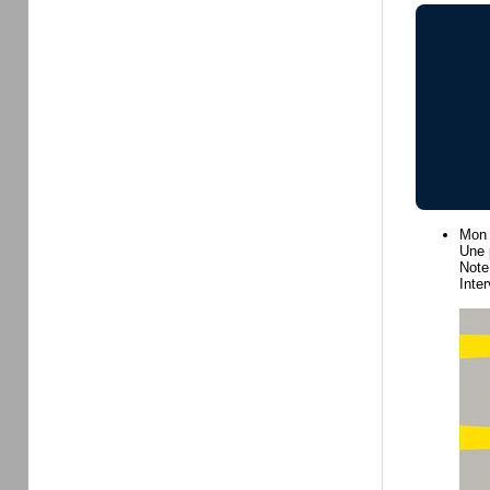
Mon 
Une 
Note
Inte