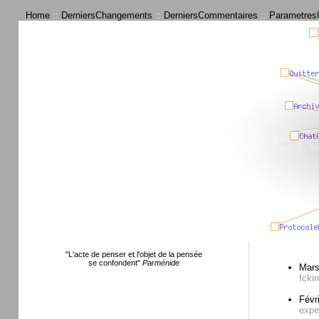
Home
::
DerniersChangements
::
DerniersCommentaires
::
ParametresU
"L'acte de penser et l'objet de la pensée
se confondent"
Parménide
Mars
fcki
Févr
expe