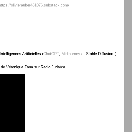
https://olivierauber481076.substack.com/
ntelligences Artificielles (
ChatGPT
,
Midjourney
et Stable Diffusion (
de Véronique Zana sur Radio Judaïca.