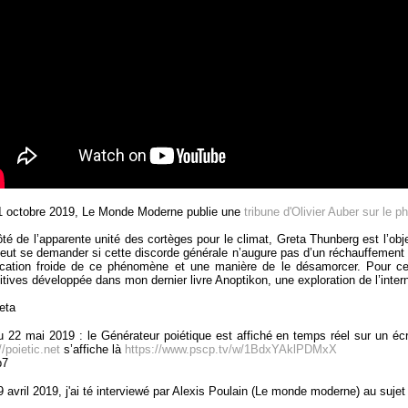
1 octobre 2019, Le Monde Moderne publie une
tribune d'Olivier Auber sur le
ôté de l’apparente unité des cortèges pour le climat, Greta Thunberg est l’obj
eut se demander si cette discorde générale n’augure pas d’un réchauffement s
ication froide de ce phénomène et une manière de le désamorcer. Pour ce
itives développée dans mon dernier livre Anoptikon, une exploration de l’intern
u 22 mai 2019 : le Générateur poiétique est affiché en temps réel sur un é
//poietic.net
s’affiche là
https://www.pscp.tv/w/1BdxYAklPDMxX
9 avril 2019, j'ai té interviewé par Alexis Poulain (Le monde moderne) au su