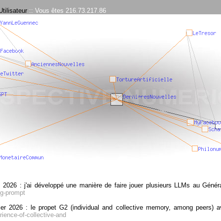
tilisateur
:: Vous êtes 216.73.217.86
 2026 : j'ai développé une manière de faire jouer plusieurs LLMs au Généra
ng-prompt
ier 2026 : le propet G2 (individual and collective memory, among peers) 
rience-of-collective-and