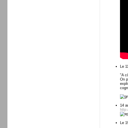
Le 1
"A c
On p
expl
cogn
14 a
http:
Le 1