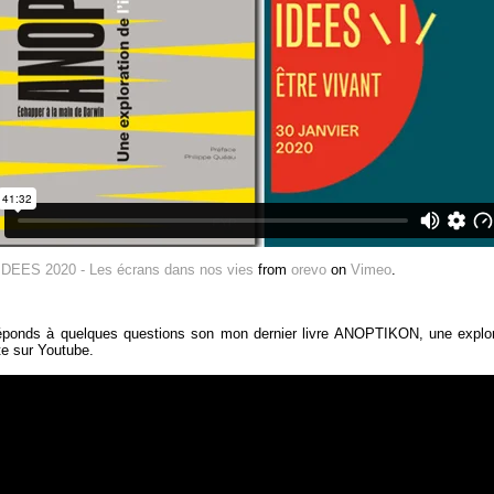
DEES 2020 - Les écrans dans nos vies
from
orevo
on
Vimeo
.
éponds à quelques questions son mon dernier livre ANOPTIKON, une explorat
te sur Youtube.