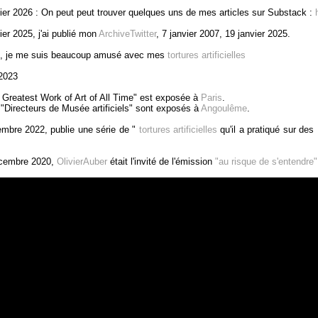
ier 2026 : On peut peut trouver quelques uns de mes articles sur Substack :
ier 2025, j'ai publié mon
ArchiveTwitter
, 7 janvier 2007, 19 janvier 2025.
, je me suis beaucoup amusé avec mes
tortures artificielles
2023
 Greatest Work of Art of All Time" est exposée à
Paris
.
"Directeurs de Musée artificiels" sont exposés à
Angoulême
.
mbre 2022, publie une série de "
tortures artificielles
qu'il a pratiqué sur des I
cembre 2020,
OlivierAuber
était l'invité de l'émission
"au risque de s'entendre"