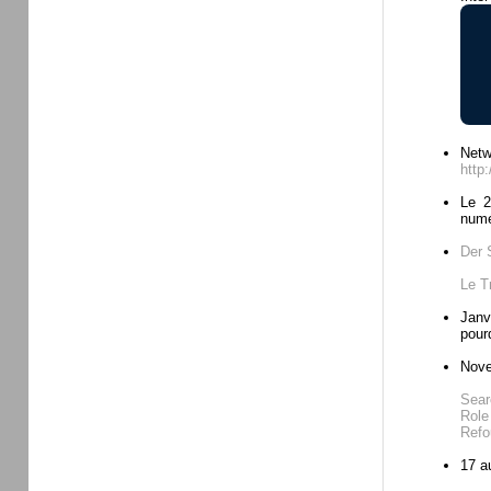
Netw
http
Le 2
numér
Der 
Le T
Janv
pourq
Nove
Searc
Role
Refo
17 a