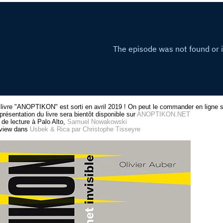
livre "ANOPTIKON" est sorti en avril 2019 ! On peut le commander en ligne s
présentation du livre sera bientôt disponible sur
ANOPTIKON.NET
 de lecture à Palo Alto,
Samuel Nowakowski
rview dans
Usbek & Rica par Christophe Tisseyre