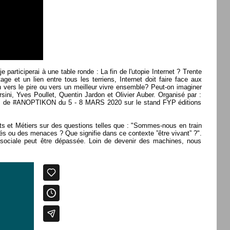
e participerai à une table ronde : La fin de l'utopie Internet ? Trente
e et un lien entre tous les terriens, Internet doit faire face aux
 vers le pire ou vers un meilleur vivre ensemble? Peut-on imaginer
sini, Yves Poullet, Quentin Jardon et Olivier Auber. Organisé par :
ces de #ANOPTIKON du 5 - 8 MARS 2020 sur le stand FYP éditions
s et Métiers sur des questions telles que : "Sommes-nous en train
és ou des menaces ? Que signifie dans ce contexte ”être vivant” ?".
ue sociale peut être dépassée. Loin de devenir des machines, nous