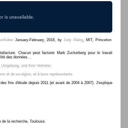
ierAuber
January-February, 2018, by
Judy Maloy
, MIT, Princeton:
afacture. Chacun peut facturer Mark Zuckerberg pour le travail
ilité des données. .
 Umgebung, und ihrer Vertreter.
ms et de sa région, et à leurs représentants.
 des fins d'étude depuis 2011 (et avant de 2004 à 2007). J'explique
n de la recherche, Toulouse.