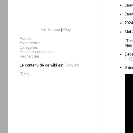
Janv
Janv
2024
Full Screen
|
Play
Mai 
Accueil
"The
Hypertextes
Mes 
Catégories
Dernières nouvelles
Déce
Rechercher
1
,
2
)
Le contenu de ce wiki est
Copyleft
9 dé
[Edit]