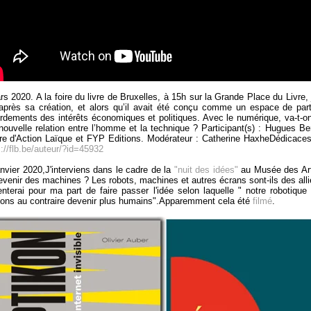
s 2020. A la foire du livre de Bruxelles, à 15h sur la Grande Place du Livre, j
après sa création, et alors qu’il avait été conçu comme un espace de partag
rdements des intérêts économiques et politiques. Avec le numérique, va-t-on
nouvelle relation entre l’homme et la technique ? Participant(s) : Hugues Ber
re d'Action Laïque et FYP Editions. Modérateur : Catherine HaxheDédica
s://flb.be/auteur/?id=45932
anvier 2020,J'interviens dans le cadre de la
"nuit des idées"
au Musée des Art
evenir des machines ? Les robots, machines et autres écrans sont-ils des alli
enterai pour ma part de faire passer l'idée selon laquelle " notre robotiq
ons au contraire devenir plus humains".Apparemment cela été
filmé
.