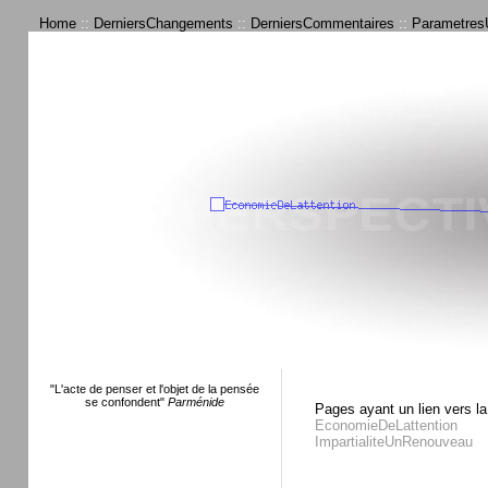
Home
::
DerniersChangements
::
DerniersCommentaires
::
ParametresU
"L'acte de penser et l'objet de la pensée
se confondent"
Parménide
Pages ayant un lien vers la
EconomieDeLattention
ImpartialiteUnRenouveau