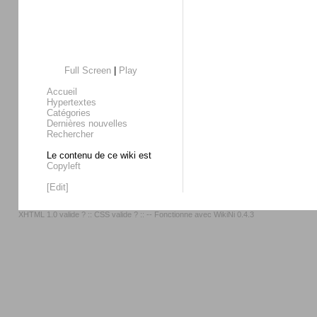
Full Screen
|
Play
Accueil
Hypertextes
Catégories
Dernières nouvelles
Rechercher
Le contenu de ce wiki est
Copyleft
[Edit]
XHTML 1.0 valide ?
::
CSS valide ?
:: -- Fonctionne avec
WikiNi 0.4.3