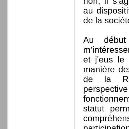
non, il s’ag
au disposit
de la socié
Au début
m’intéresse
et j'eus le
manière des
de la Re
perspectiv
fonctionne
statut per
compréhens
participatio