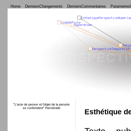
Home
::
DerniersChangements
::
DerniersCommentaires
::
ParametresU
"L'acte de penser et l'objet de la pensée
se confondent"
Parménide
Esthétique d