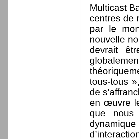
Multicast B
centres de 
par le mon
nouvelle nor
devrait êt
globalemen
théoriquem
tous-tous »
de s’affranc
en œuvre le
que nous 
dynamiqu
d’interactio