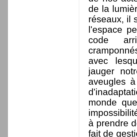
de la lumièr
réseaux, il 
l'espace pe
code arr
cramponnés
avec lesq
jauger not
aveugles à 
d'inadaptat
monde que
impossibilit
à prendre d
fait de gest