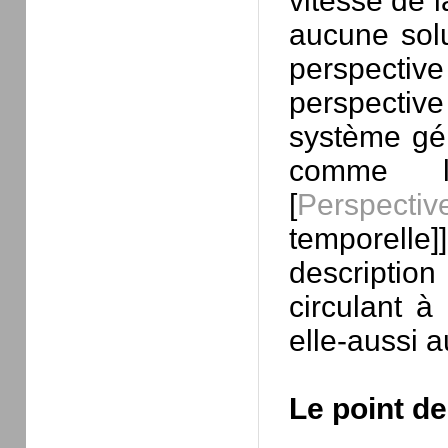
vitesse de l
aucune solu
perspective
perspectiv
système gén
comme la
[
Perspectiv
temporell
descriptio
circulant à 
elle-aussi a
Le point de