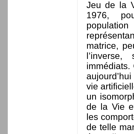
Jeu de la 
1976, pou
populati
représenta
matrice, pe
l’inverse,
immédiats. 
aujourd’hui
vie artifici
un isomorph
de la Vie e
les comport
de telle ma