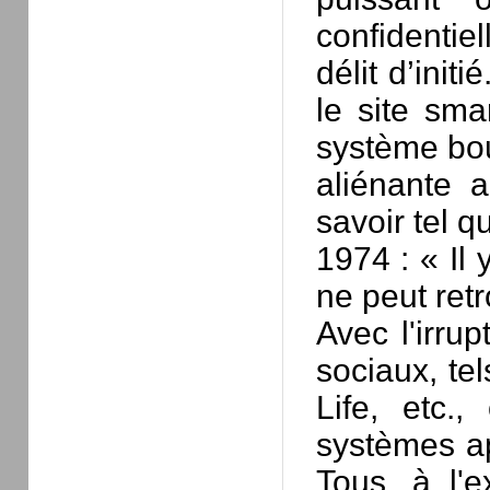
confidentie
délit d’init
le site sma
système bou
aliénante 
savoir tel q
1974 : « Il 
ne peut retr
Avec l'irrup
sociaux, te
Life, etc.
systèmes app
Tous, à l'e