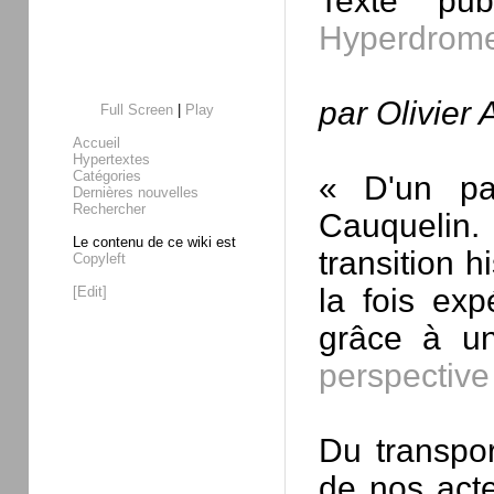
Texte pu
Hyperdrom
par Olivier
Full Screen
|
Play
Accueil
Hypertextes
Catégories
« D'un pa
Dernières nouvelles
Rechercher
Cauquelin
Le contenu de ce wiki est
transition 
Copyleft
la fois exp
[Edit]
grâce à un
perspectiv
Du transpor
de nos acte