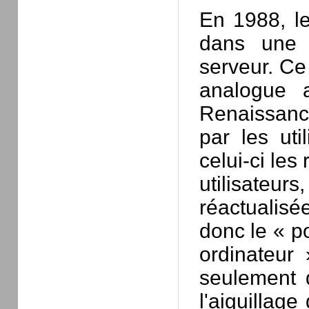
En 1988, le
dans une 
serveur. Ce
analogue a
Renaissance
par les uti
celui-ci les
utilisateur
réactualisé
donc le « p
ordinateur
seulement d
l'aiguillag