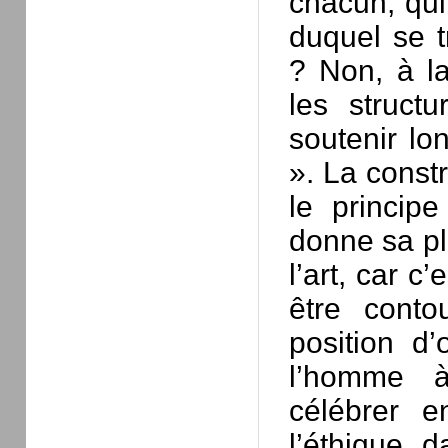
chacun, qui
duquel se t
? Non, à l
les struct
soutenir lo
». La const
le princip
donne sa p
l’art, car c
être conto
position d
l’homme à
célébrer e
l’éthique 