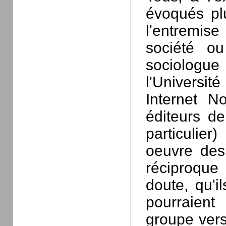
évoqués plu
l'entremis
société ou
sociologu
l'Universit
Internet N
éditeurs de
particulie
oeuvre des 
réciproque 
doute, qu'
pourraient
groupe vers