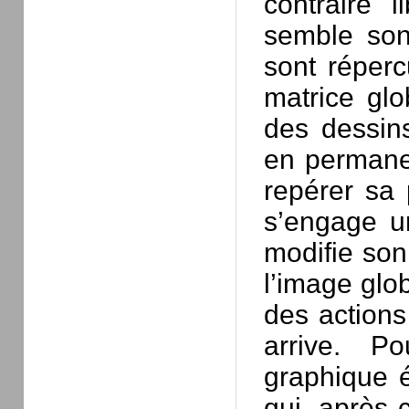
contraire 
semble son
sont réperc
matrice glo
des dessins
en permane
repérer sa 
s’engage u
modifie son 
l’image glob
des actions
arrive. P
graphique 
qui, après c