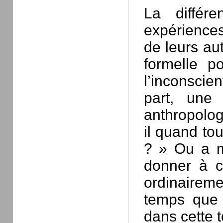
La différe
expériences
de leurs au
formelle p
l’inconscie
part, une 
anthropolog
il quand tou
? » Ou a mi
donner à c
ordinaire
temps que l
dans cette t