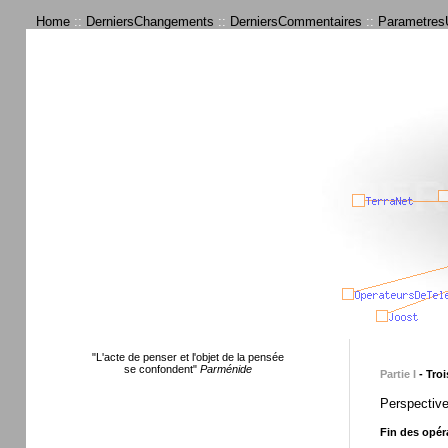
Home
::
DerniersChangements
::
DerniersCommentaires
::
ParametresU
"L'acte de penser et l'objet de la pensée
se confondent"
Parménide
Partie I
- Troi
Perspective
Fin des opér