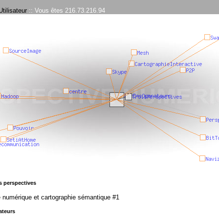
tilisateur
:: Vous êtes 216.73.216.94
s perspectives
 numérique et cartographie sémantique #1
ateurs