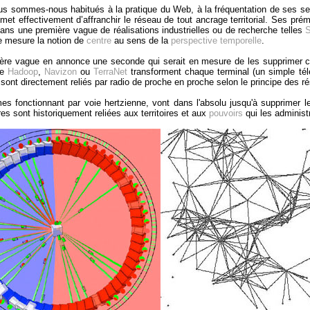
us sommes-nous habitués à la pratique du Web, à la fréquentation de ses se
romet effectivement d’affranchir le réseau de tout ancrage territorial. Ses pré
ans une première vague de réalisations industrielles ou de recherche telles
e mesure la notion de
centre
au sens de la
perspective temporelle
.
ère vague en annonce une seconde qui serait en mesure de les supprimer co
le
Hadoop
,
Navizon
ou
TerraNet
transforment chaque terminal (un simple tél
s sont directement reliés par radio de proche en proche selon le principe des 
s fonctionnant par voie hertzienne, vont dans l'absolu jusqu'à supprimer 
res sont historiquement reliées aux territoires et aux
pouvoirs
qui les administ