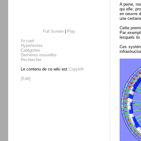
A peine, no
qui elle, p
en oeuvre d
une certain
Cette premi
Full Screen
|
Play
Par exemp
lesquels il
Accueil
Hypertextes
Ces système
Catégories
infrastructu
Dernières nouvelles
Rechercher
Le contenu de ce wiki est
Copyleft
[Edit]