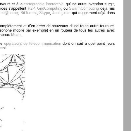
rveurs et à la
cartographie interactive
, qu'une autre invention surgit,
mices s'appellent
P2P
,
GridComputing
ou
SwarmComputing
déjà mis
Seti@home
,
BitTorrent
,
Skype
,
Joost
, etc. qui suppriment déjà dans
mplètement et d’en créer de nouveaux d’une toute autre tournure.
éphone mobile par exemple) en un routeur de tous les autres avec
réseaux
Mesh
.
les
opérateurs de télécommunication
dont on sait à quel point leurs
rent.