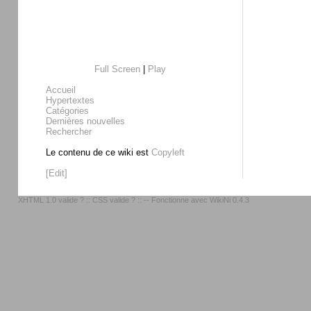
Full Screen
|
Play
Accueil
Hypertextes
Catégories
Dernières nouvelles
Rechercher
Le contenu de ce wiki est
Copyleft
[Edit]
XHTML 1.0 valide ?
::
CSS valide ?
:: -- Fonctionne avec
WikiNi 0.4.3