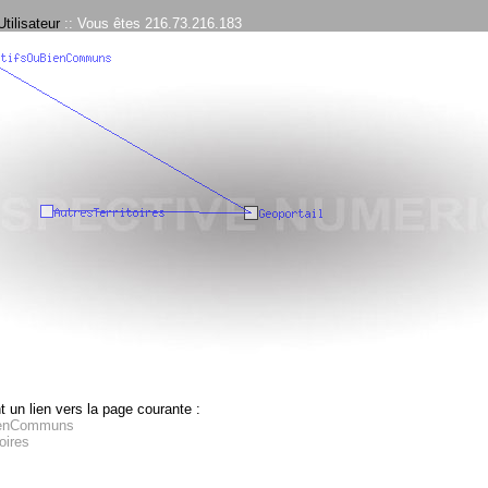
tilisateur
:: Vous êtes 216.73.216.183
 un lien vers la page courante :
ienCommuns
oires