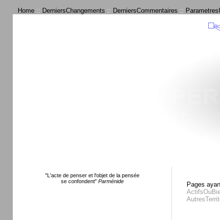
Home
::
DerniersChangements
::
DerniersCommentaires
::
ParametresU
"L'acte de penser et l'objet de la pensée
se confondent"
Parménide
Pages ayant
ActifsOuB
AutresTerrit