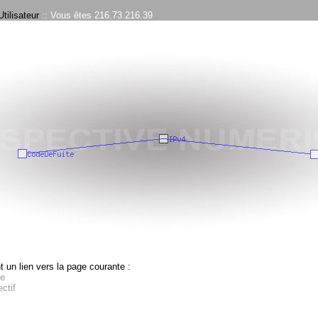
tilisateur
:: Vous êtes 216.73.216.39
 un lien vers la page courante :
e
ctif