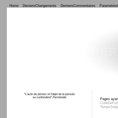
Home
::
DerniersChangements
::
DerniersCommentaires
::
ParametresU
"L'acte de penser et l'objet de la pensée
se confondent"
Parménide
Pages ayant
CodeDeFuit
TempsSubje