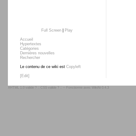
Full Screen
|
Play
Accueil
Hypertextes
Catégories
Dernières nouvelles
Rechercher
Le contenu de ce wiki est
Copyleft
[Edit]
XHTML 1.0 valide ?
::
CSS valide ?
:: -- Fonctionne avec
WikiNi 0.4.3