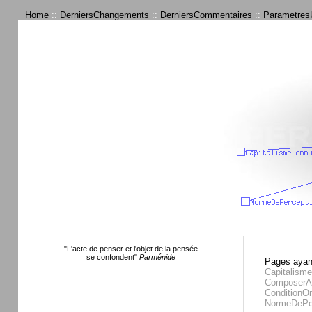
Home
::
DerniersChangements
::
DerniersCommentaires
::
ParametresU
"L'acte de penser et l'objet de la pensée
se confondent"
Parménide
Pages ayant
Capitalism
ComposerA
ConditionOn
NormeDePer