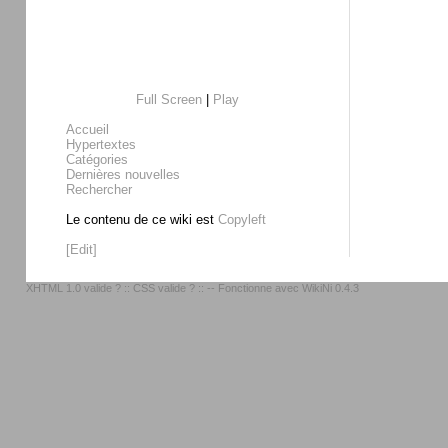
Full Screen
|
Play
Accueil
Hypertextes
Catégories
Dernières nouvelles
Rechercher
Le contenu de ce wiki est
Copyleft
[Edit]
XHTML 1.0 valide ?
::
CSS valide ?
:: -- Fonctionne avec
WikiNi 0.4.3