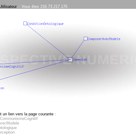
tilisateur
:: Vous êtes 216.73.217.175
 un lien vers la page courante :
eCommunismeCognitif
vecModele
tologique
ception