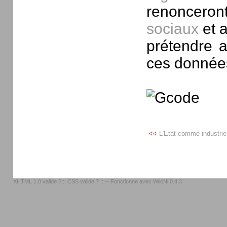
renoncero
sociaux
et 
prétendre a
ces donnée
<<
L'Etat comme industrie
XHTML 1.0 valide ?
::
CSS valide ?
:: -- Fonctionne avec
WikiNi 0.4.3