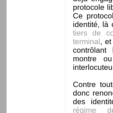
protocole li
Ce protoco
identité, là
tiers de c
terminal
, e
contrôlant
montre ou
interlocuteu
Contre tout
donc renonc
des identi
régime de