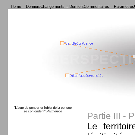
Home
::
DerniersChangements
::
DerniersCommentaires
::
ParametresU
"L'acte de penser et l'objet de la pensée
se confondent"
Parménide
Partie III - 
Le territo