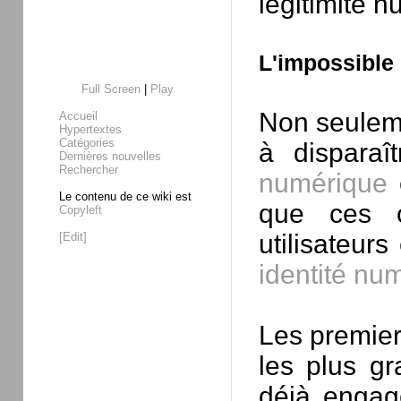
légitimité 
L'impossible
Full Screen
|
Play
Non seulem
Accueil
Hypertextes
Catégories
à disparaî
Dernières nouvelles
Rechercher
numérique
e
Le contenu de ce wiki est
que ces c
Copyleft
utilisateur
[Edit]
identité nu
Les premier
les plus gr
déjà engag