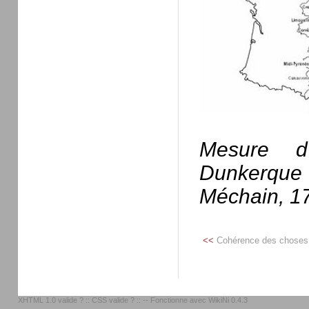
Mesure d
Dunkerque 
Méchain, 1
<<
Cohérence des choses
XHTML 1.0 valide ?
::
CSS valide ?
:: -- Fonctionne avec
WikiNi 0.4.3