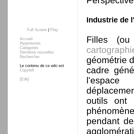
Perspective
Industrie de 
Full Screen
|
Play
Filles (o
Accueil
Hypertextes
cartograph
Catégories
Dernières nouvelles
Rechercher
géométrie d
Le contenu de ce wiki est
cadre génér
Copyleft
l'espace
[Edit]
déplacemen
outils ont
phénomène
pendant des
agglomérati