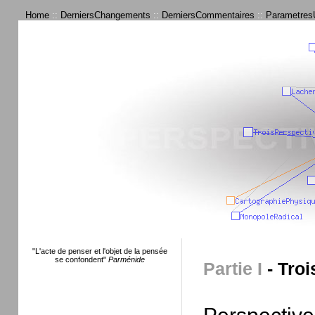
Home
::
DerniersChangements
::
DerniersCommentaires
::
ParametresU
"L'acte de penser et l'objet de la pensée
se confondent"
Parménide
Partie I
- Troi