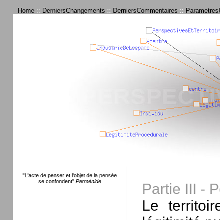
Home
::
DerniersChangements
::
DerniersCommentaires
::
ParametresU
"L'acte de penser et l'objet de la pensée
se confondent"
Parménide
Partie III - 
Le territo