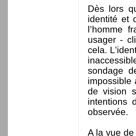
Dès lors qu
identité et
l’homme fra
usager - cl
cela. L'ide
inaccessible
sondage dev
impossible à
de vision 
intentions 
observée.
A la vue de