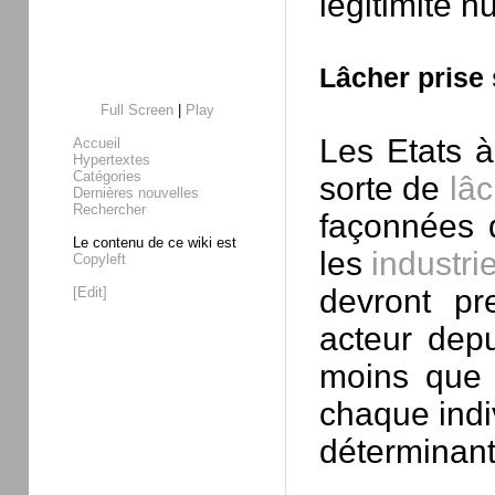
légitimité 
Lâcher prise 
Full Screen
|
Play
Les Etats à
Accueil
Hypertextes
Catégories
sorte de
lâc
Dernières nouvelles
Rechercher
façonnées d
Le contenu de ce wiki est
les
industri
Copyleft
devront pr
[Edit]
acteur depu
moins que c
chaque indi
déterminant 