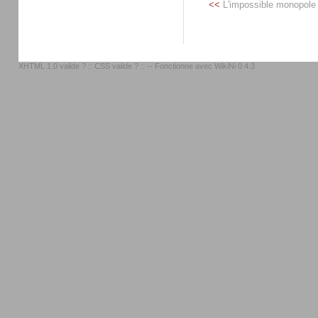
<<
L'impossible monopole
XHTML 1.0 valide ?
::
CSS valide ?
:: -- Fonctionne avec
WikiNi 0.4.3