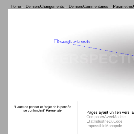
Home
::
DerniersChangements
::
DerniersCommentaires
::
ParametresU
"L'acte de penser et l'objet de la pensée
se confondent"
Parménide
Pages ayant un lien vers la
ComposerAvecModele
EtatIndustrieDuCode
ImpossibleMonopole