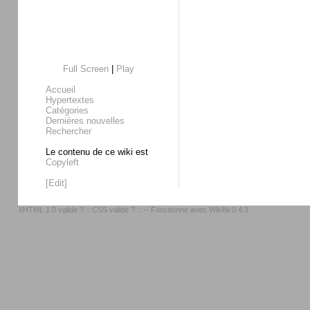
Full Screen
|
Play
Accueil
Hypertextes
Catégories
Dernières nouvelles
Rechercher
Le contenu de ce wiki est
Copyleft
[Edit]
XHTML 1.0 valide ?
::
CSS valide ?
:: -- Fonctionne avec
WikiNi 0.4.3