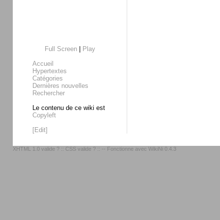
Full Screen
|
Play
Accueil
Hypertextes
Catégories
Dernières nouvelles
Rechercher
Le contenu de ce wiki est
Copyleft
[Edit]
XHTML 1.0 valide ?
::
CSS valide ?
:: -- Fonctionne avec
WikiNi 0.4.3