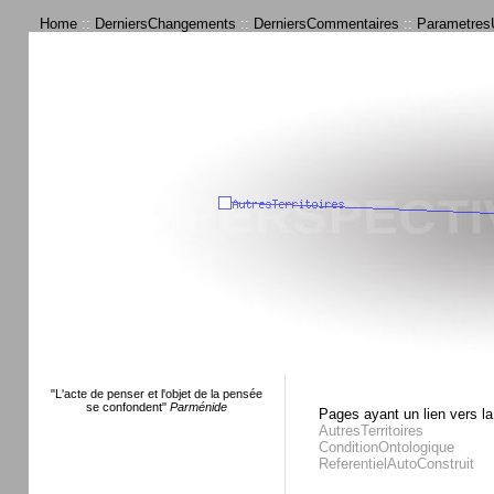
Home
::
DerniersChangements
::
DerniersCommentaires
::
ParametresU
"L'acte de penser et l'objet de la pensée
se confondent"
Parménide
Pages ayant un lien vers la
AutresTerritoires
ConditionOntologique
ReferentielAutoConstruit