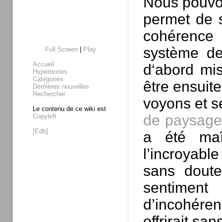
Nous pouvon
permet de s
cohérence
système de 
Full Screen
|
Play
Accueil
d‘abord mis
Hypertextes
Catégories
être ensuit
Dernières nouvelles
Rechercher
voyons et 
Le contenu de ce wiki est
de paysage
Copyleft
[Edit]
a été maît
l’incroyab
sans doute
sentiment d
d’incohére
offrirait sans