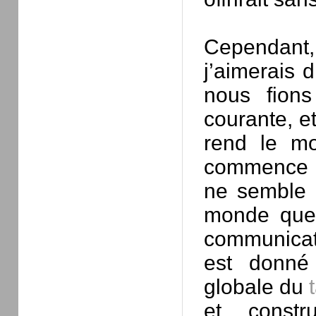
Cependant, c
j’aimerais 
nous fion
courante, et
rend le mo
commence à 
ne semble p
monde que 
communicati
est donné 
globale du
et constr