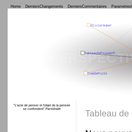
Home
::
DerniersChangements
::
DerniersCommentaires
::
ParametresU
"L'acte de penser et l'objet de la pensée
se confondent"
Parménide
Tableau de