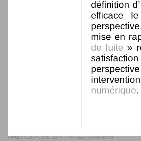
définition 
efficace l
perspective
mise en rap
de fuite
» r
satisfact
perspectiv
intervent
numérique
.
XHTML 1.0 valide ?
::
CSS valide ?
:: -- Fonctionne avec
WikiNi 0.4.3