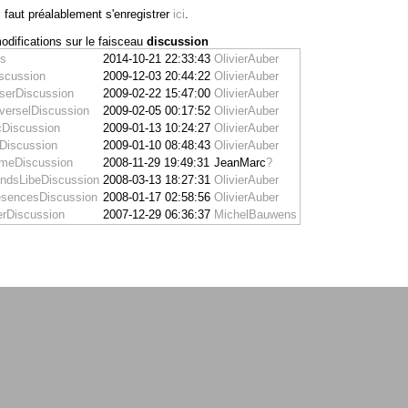
l faut préalablement s'enregistrer
ici
.
odifications sur le faisceau
discussion
ns
2014-10-21 22:33:43
OlivierAuber
scussion
2009-12-03 20:44:22
OlivierAuber
serDiscussion
2009-02-22 15:47:00
OlivierAuber
verselDiscussion
2009-02-05 00:17:52
OlivierAuber
cDiscussion
2009-01-13 10:24:27
OlivierAuber
iscussion
2009-01-10 08:48:43
OlivierAuber
meDiscussion
2008-11-29 19:49:31
JeanMarc
?
ndsLibeDiscussion
2008-03-13 18:27:31
OlivierAuber
esencesDiscussion
2008-01-17 02:58:56
OlivierAuber
erDiscussion
2007-12-29 06:36:37
MichelBauwens