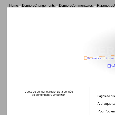
Home
::
DerniersChangements
::
DerniersCommentaires
::
ParametresU
"L'acte de penser et l'objet de la pensée
se confondent"
Parménide
Pages de dis
A chaque pa
Pour l'ouvri