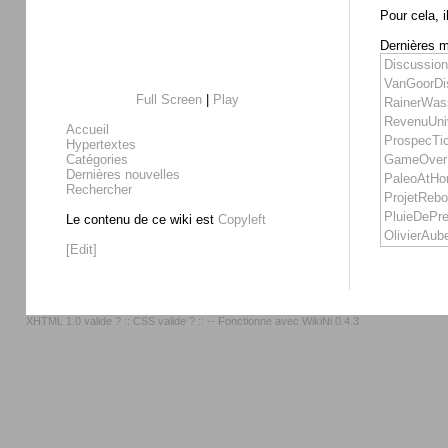
Pour cela, i
Dernières m
Discussio
VanGoorDi
Full Screen
|
Play
RainerWas
RevenuUni
Accueil
ProspecTi
Hypertextes
Catégories
GameOverD
Dernières nouvelles
PaleoAtHo
Rechercher
ProjetRebo
PluieDePr
Le contenu de ce wiki est
Copyleft
OlivierAub
[Edit]
XHTML 1.0 valide ?
::
CSS valide ?
:: -- Fonctionne avec
WikiNi 0.4.3