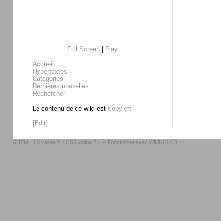
Full Screen
|
Play
Accueil
Hypertextes
Catégories
Dernières nouvelles
Rechercher
Le contenu de ce wiki est
Copyleft
[Edit]
XHTML 1.0 valide ?
::
CSS valide ?
:: -- Fonctionne avec
WikiNi 0.4.3