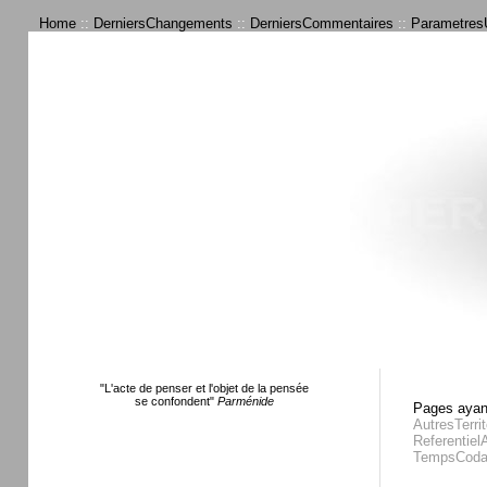
Home
::
DerniersChangements
::
DerniersCommentaires
::
ParametresU
"L'acte de penser et l'objet de la pensée
se confondent"
Parménide
Pages ayant
AutresTerrit
Referentiel
TempsCoda