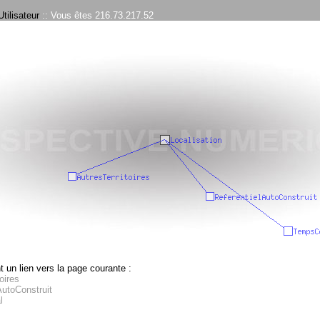
tilisateur
:: Vous êtes 216.73.217.52
 un lien vers la page courante :
oires
AutoConstruit
l