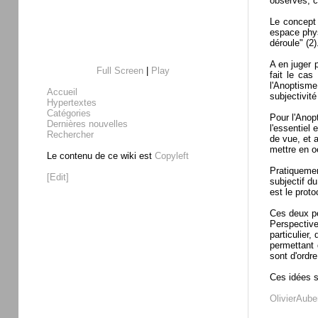
observés, c
Le concept 
espace phys
déroule" (2)
A en juger 
Full Screen
|
Play
fait le cas
l'Anoptisme
Accueil
subjectivit
Hypertextes
Catégories
Pour l'Anop
Dernières nouvelles
l'essentiel 
Rechercher
de vue, et 
mettre en o
Le contenu de ce wiki est
Copyleft
Pratiquemen
[Edit]
subjectif d
est le prot
Ces deux pe
Perspective
particulier
permettant 
sont d'ordre
Ces idées s
OlivierAube