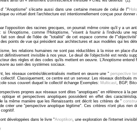
réant ainsi un « sentiment d'omniscience invisible » chez les détenus" (1).
d' "Anoptisme" s'écarte aussi dans une certaine mesure de celui de l'"
Holo
ique ou virtuel dont l'architecture est intentionnellement conçue pour donner à
.
par l'opposition des racines grecques, on pourrait même croire qu'il y a un an
 : si l'Anoptisme, comme l'Holoptisme, "visent à fournir à l'individu une rep
 fait son deuil de l'idée de "totalité" de cet espace comme de l'"objectivité" 
é des points de vue qui président aux architectures et aux modèles qui les dét
tisme, les relations humaines ne sont pas réductibles à la mise en place d'une
est définitivement invisible à nos yeux. Le deuil de l'objectivité est rendu su
acteur des règles et des codes qu'ils mettent en oeuvre. L'Anoptisme entend fo
euvre au sein des systèmes sociaux.
t, les réseaux centrés/décentralisés mettent en œuvre une "
perspective te
u collectif. Classiquement, ce centre est un serveur. Les réseaux distribués 
ocole sous couvert duquel le collectif échange Exemples:
Multicast
, BGP, Bitco
rspectives propres aux réseaux sont dites "anoptiques" en référence à la pe
 optique et perspectives anoptiques possèdent en effet des caractéristiq
, de la même manière que les Renaissants ont décrit les critères de "
construc
de créer une "perspective anoptique légitime". Ces critères n'ont plus rien 
 cognitif.
ont développées dans le livre "
Anoptikon
, une exploration de l'internet invis
r