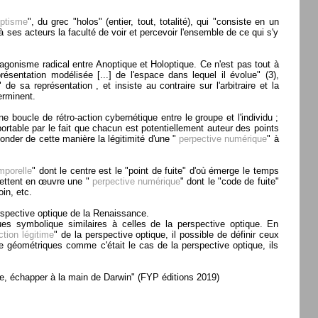
ptisme
", du grec "holos" (entier, tout, totalité), qui "consiste en un
 ses acteurs la faculté de voir et percevoir l'ensemble de ce qui s'y
tagonisme radical entre Anoptique et Holoptique. Ce n'est pas tout à
résentation modélisée [...] de l'espace dans lequel il évolue" (3),
de sa représentation , et insiste au contraire sur l'arbitraire et la
erminent.
 boucle de rétro-action cybernétique entre le groupe et l'individu ;
pportable par le fait que chacun est potentiellement auteur des points
nder de cette manière la légitimité d'une "
perpective numérique
" à
mporelle
" dont le centre est le "point de fuite" d'où émerge le temps
mettent en œuvre une "
perpective numérique
" dont le "code de fuite"
in, etc.
rspective optique de la Renaissance.
ues symbolique similaires à celles de la perspective optique. En
tion légitime
" de la perspective optique, il possible de définir ceux
de géométriques comme c'était le cas de la perspective optique, ils
ible, échapper à la main de Darwin" (FYP éditions 2019)