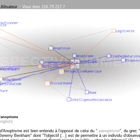
tilisateur
:: Vous êtes 216.73.217.7
l'anoptisme
nglish)
d'Anoptisme est bien entendu à l'opposé de celui du "
panoptisme
", du grec 
eremy Bentham" dont "'l'objectif [...] est de permettre à un individu d'observ