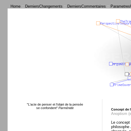
Home
::
DerniersChangements
::
DerniersCommentaires
::
ParametresU
"L'acte de penser et l'objet de la pensée
se confondent"
Parménide
Concept de 
Anoptism (e
Le concept 
philosophe J