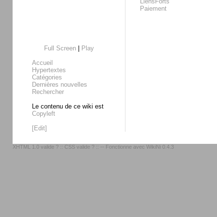
LiensForts
Paiement
Full Screen
|
Play
Accueil
Hypertextes
Catégories
Dernières nouvelles
Rechercher
Le contenu de ce wiki est
Copyleft
[Edit]
XHTML 1.0 valide ?
::
CSS valide ?
:: -- Fonctionne avec
WikiNi 0.4.3