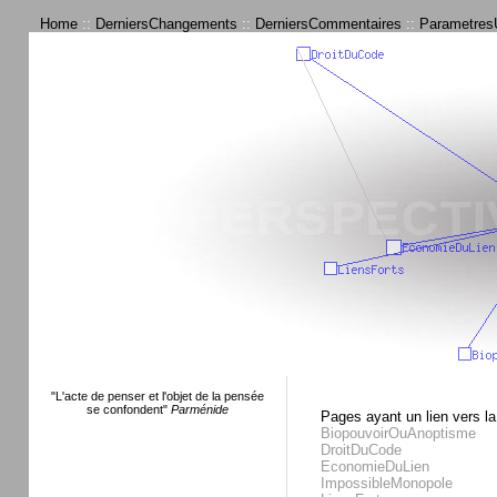
Home
::
DerniersChangements
::
DerniersCommentaires
::
ParametresU
"L'acte de penser et l'objet de la pensée
se confondent"
Parménide
Pages ayant un lien vers la
BiopouvoirOuAnoptisme
DroitDuCode
EconomieDuLien
ImpossibleMonopole