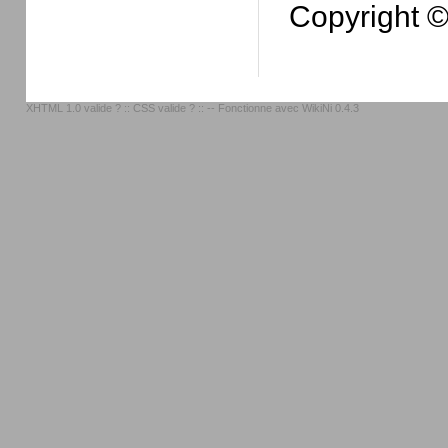
Copyright 
XHTML 1.0 valide ?
::
CSS valide ?
:: -- Fonctionne avec
WikiNi 0.4.3