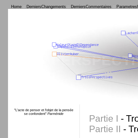
Home
::
DerniersChangements
::
DerniersCommentaires
::
ParametresU
"L'acte de penser et l'objet de la pensée
se confondent"
Parménide
Partie I
- Tr
Partie II
- Tr