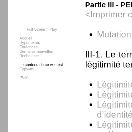
Partie III -
<Imprimer c
Full Screen
|
Play
Mutatio
Accueil
Hypertextes
Catégories
Dernières nouvelles
III-1. Le te
Rechercher
légitimité t
Le contenu de ce wiki est
Copyleft
[Edit]
Légitimit
Légitimit
Légitimi
d’identit
Légitimi