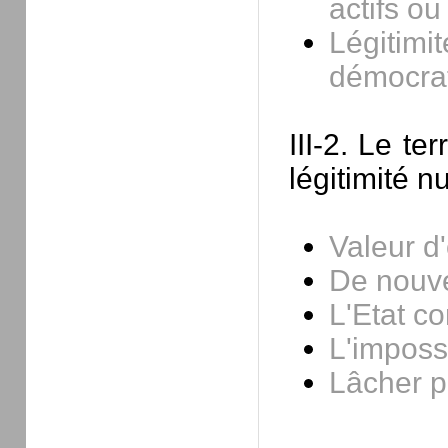
actifs o
Légitim
démocrat
III-2. Le te
légitimité 
Valeur d
De nouve
L'Etat c
L'imposs
Lâcher pr