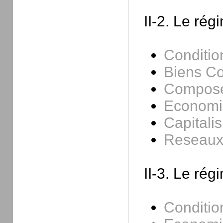
II-2. Le rég
Conditio
Biens 
Compose
Economie
Capitali
Reseaux 
II-3. Le rég
Conditio