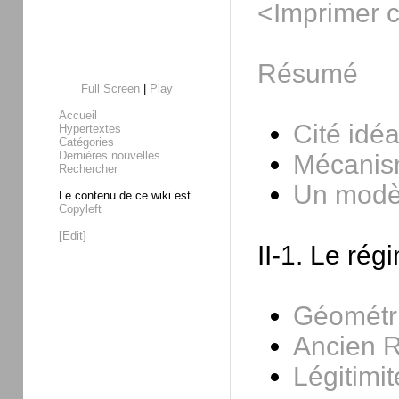
<Imprimer c
Résumé
Full Screen
|
Play
Accueil
Cité idéa
Hypertextes
Catégories
Dernières nouvelles
Mécanis
Rechercher
Un modèl
Le contenu de ce wiki est
Copyleft
[Edit]
II-1. Le rég
Géométri
Ancien 
Légitimi