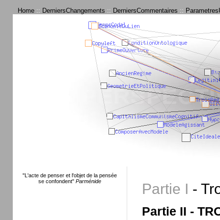
Home
::
DerniersChangements
::
DerniersCommentaires
::
ParametresU
"L'acte de penser et l'objet de la pensée
se confondent"
Parménide
Partie I
- Tr
Partie II - 