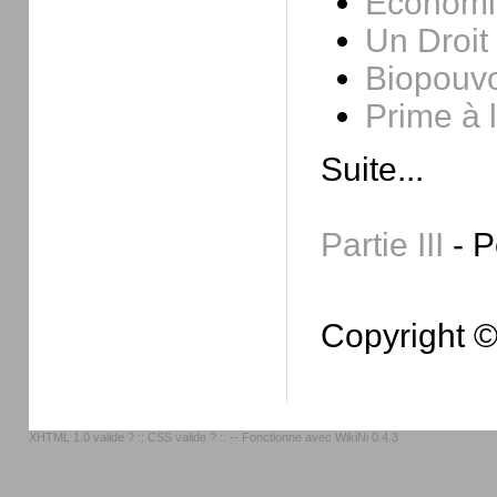
Economie
Un Droit
Biopouvo
Prime à 
Suite...
Partie III
- P
Copyright 
XHTML 1.0 valide ?
::
CSS valide ?
:: -- Fonctionne avec
WikiNi 0.4.3