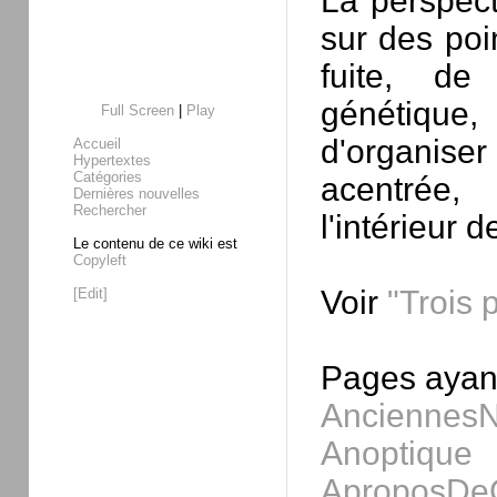
La perspec
sur des poi
fuite, de
génétique
Full Screen
|
Play
d'organis
Accueil
Hypertextes
Catégories
acentrée,
Dernières nouvelles
Rechercher
l'intérieur
Le contenu de ce wiki est
Copyleft
Voir
"Trois 
[Edit]
Pages ayant
AnciennesN
Anoptique
AproposDe