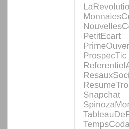
LaRevoluti
MonnaiesC
Nouvelles
PetitEcart
PrimeOuver
ProspecTic
Referentiel
ResauxSoci
ResumeTroi
Snapchat
SpinozaMon
TableauDe
TempsCoda