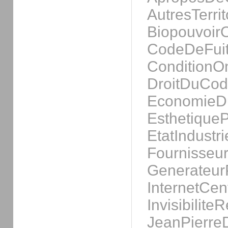
AutresTerrit
Biopouvoir
CodeDeFui
ConditionO
DroitDuCo
EconomieD
Esthetique
EtatIndust
Fournisseur
Generateur
InternetCent
Invisibilite
JeanPierreD