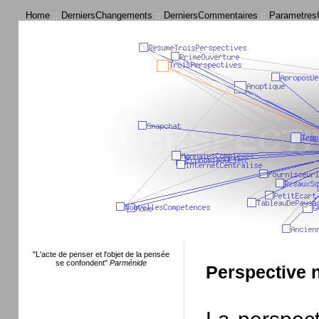
Home
::
DerniersChangements
::
DerniersCommentaires
::
ParametresU
"L'acte de penser et l'objet de la pensée
se confondent"
Parménide
Perspective 