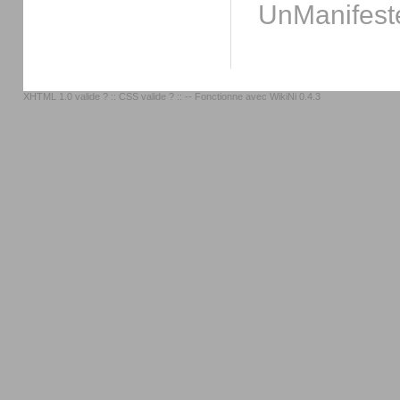
UnManifes
XHTML 1.0 valide ?
::
CSS valide ?
:: -- Fonctionne avec
WikiNi 0.4.3