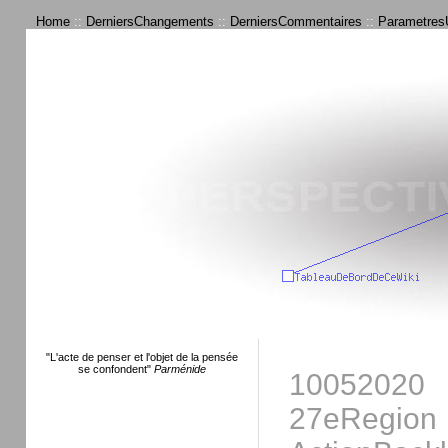
Home
::
DerniersChangements
::
DerniersCommentaires
::
ParametresU
"L'acte de penser et l'objet de la pensée
se confondent"
Parménide
10052020
27eRegion