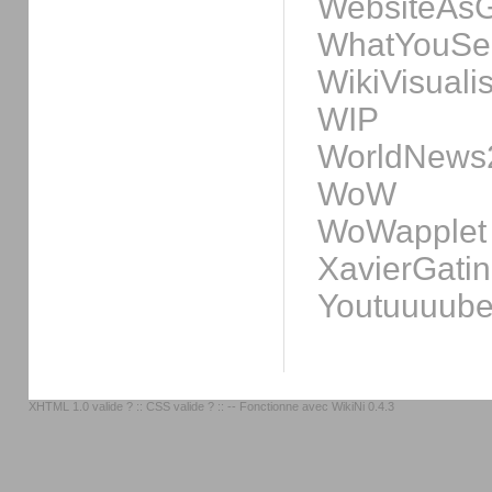
WebsiteAs
WhatYouSe
WikiVisuali
WIP
WorldNews
WoW
WoWapplet
XavierGati
Youtuuuub
XHTML 1.0 valide ?
::
CSS valide ?
:: -- Fonctionne avec
WikiNi 0.4.3