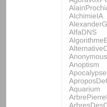
AlainProchi
AlchimieIA
AlexanderG
AlfaDNS
Algorithme
Alternative
AnonymousS
Anoptism
Apocalyps
AproposDe
Aquarium
ArbrePierr
ArbresDes