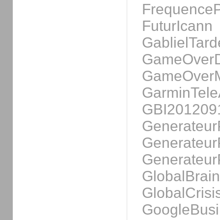
FrequenceP
FuturIcann
GablielTard
GameOverD
GameOverM
GarminTele
GBI201209
Generateur
Generateur
Generateur
GlobalBrain
GlobalCris
GoogleBus