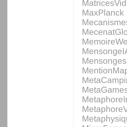
MatricesVi
MaxPlanck
Mecanisme
MecenatGlo
MemoireWe
MensongeI
MensongesI
MentionMa
MetaCampi
MetaGame
MetaphoreI
MetaphoreV
Metaphysiq