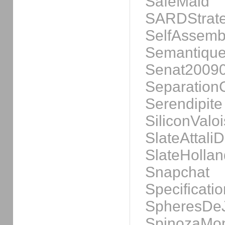
SafeMaid
SARDStrate
SelfAssemb
Semantique
Senat2009
SeparationC
Serendipite
SiliconValoi
SlateAttali
SlateHolla
Snapchat
Specificati
SpheresDeJ
SpinozaMon