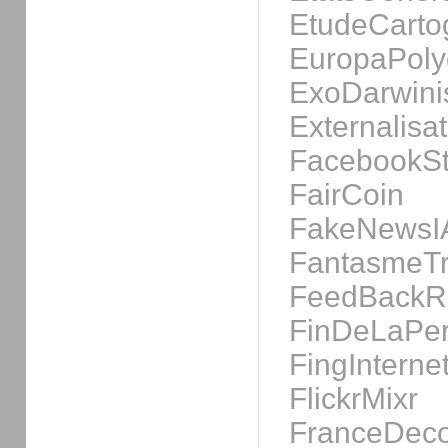
EtudeCarto
EuropaPolyg
ExoDarwin
Externalisat
FacebookSt
FairCoin
FakeNewsI
FantasmeT
FeedBack
FinDeLaPer
FingInterne
FlickrMixr
FranceDec