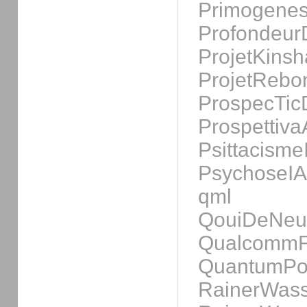
Primogene
Profondeu
ProjetKins
ProjetRebo
ProspecTic
Prospettiva
Psittacisme
PsychoseIA
qml
QouiDeNeu
QualcommFi
QuantumPol
RainerWass