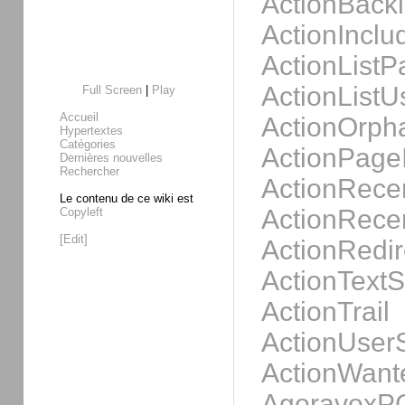
ActionBackl
ActionInclu
ActionListP
ActionListU
Full Screen
|
Play
Accueil
ActionOrp
Hypertextes
Catégories
ActionPage
Dernières nouvelles
Rechercher
ActionRece
Le contenu de ce wiki est
ActionRec
Copyleft
[Edit]
ActionRedir
ActionText
ActionTrail
ActionUserS
ActionWan
AgoravoxP