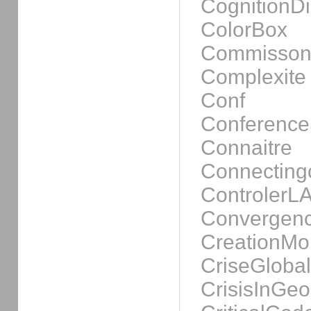
CognitionDi
ColorBox
Commisson
Complexite
Conf
Conference
Connaitre
Connectingc
ControlerL
Convergen
CreationMo
CriseGloba
CrisisInGe