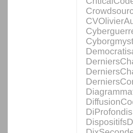
CriticalCod
Crowdsour
CVOlivierA
Cyberguerr
Cyborgmyst
Democratisa
DerniersC
DerniersC
DerniersCo
Diagramma
DiffusionC
DiProfondis
Dispositifs
DixSeconde