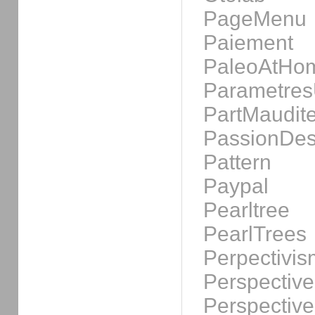
PageMenu
Paiement
PaleoAtHom
ParametresU
PartMaudit
PassionDes
Pattern
Paypal
Pearltree
PearlTrees
Perpectivis
Perspective
Perspectiv