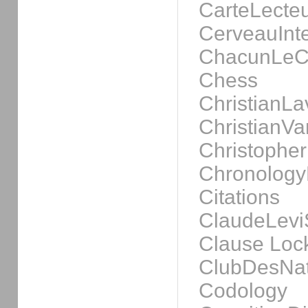
CarteLecte
CerveauInte
ChacunLeC
Chess
ChristianL
ChristianV
Christophe
Chronology
Citations
ClaudeLevi
Clause Loc
ClubDesNat
Codology