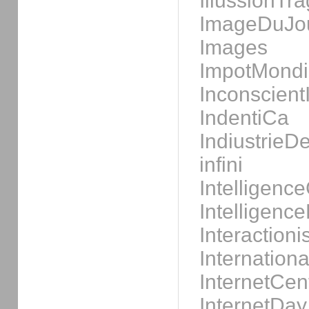
IllussionTr
ImageDuJo
Images
ImpotMondi
Inconscient
IndentiCa
Indiustrie
infini
Intelligence
Intelligenc
Interaction
Internatio
InternetCent
InternetDay