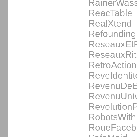
RainerWass
ReacTable
RealXtend
Refounding
ReseauxEt
ReseauxRit
RetroActio
ReveIdenti
RevenuDeB
RevenuUniv
Revolution
RobotsWit
RoueFaceb