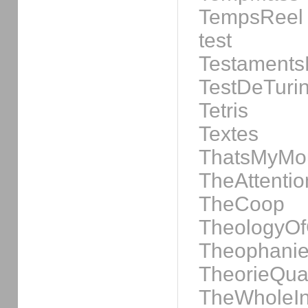
TempsReel
test
Testaments
TestDeTuri
Tetris
Textes
ThatsMyMo
TheAttenti
TheCoop
TheologyOf
Theophanie
TheorieQu
TheWholeIn