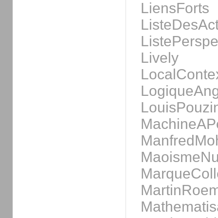
LiensForts
ListeDesAct
ListePerspe
Lively
LocalConte
LogiqueAng
LouisPouzi
MachineAP
ManfredMo
MaoismeNu
MarqueColle
MartinRoem
Mathematis