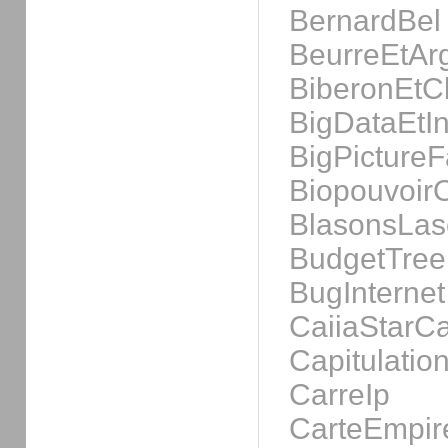
BernardBel
BeurreEtAr
BiberonEtCl
BigDataEtIn
BigPicture
Biopouvoir
BlasonsLas
BudgetTre
BugInternet
CaiiaStarC
Capitulati
CarreIp
CarteEmpir