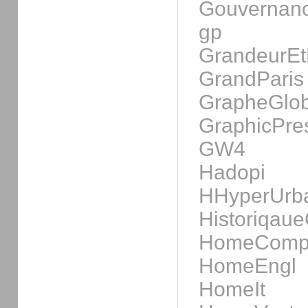
Gouvernanc
gp
GrandeurE
GrandParis
GrapheGlob
GraphicPre
GW4
Hadopi
HHyperUrb
Historiqaue
HomeCompu
HomeEngl
HomeIt