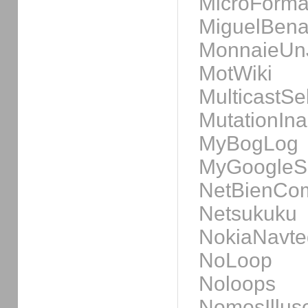
MicroForma
MiguelBen
MonnaieUn
MotWiki
MulticastS
MutationIn
MyBogLog
MyGoogleSe
NetBienCo
Netsukuku
NokiaNavte
NoLoop
Noloops
NomosIlluso