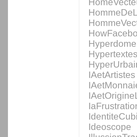
HomeVecte
HommeDeL
HommeVect
HowFacebo
Hyperdome
Hypertexte
HyperUrbai
IAetArtistes
IAetMonnai
IAetOrigin
IaFrustratio
IdentiteCub
Ideoscope