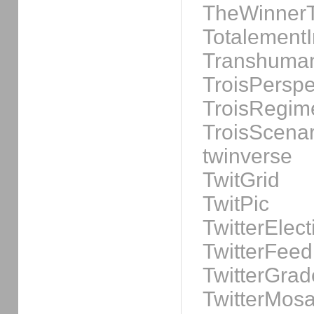
TheWinnerT
Totalement
Transhuma
TroisPerspe
TroisRegim
TroisScenar
twinverse
TwitGrid
TwitPic
TwitterEle
TwitterFeed
TwitterGrad
TwitterMosa