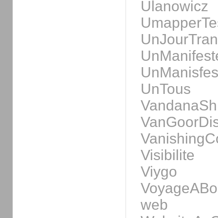
Ulanowicz
UmapperTe
UnJourTran
UnManifes
UnManisfe
UnTous
VandanaSh
VanGoorDis
VanishingC
Visibilite
Viygo
VoyageABo
web