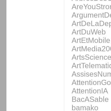
AreYouStro
ArgumentD
ArtDeLaDe
ArtDuWeb
ArtEtMobile
ArtMedia20
ArtsScienc
ArtTelemati
AssisesNum
AttentionG
AttentionIA
BacASable
bamako