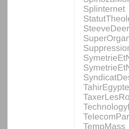
Splinternet
StatutTheol
SteeveDeer
SuperOrga
Suppressio
SymetrieEtN
SymetrieEtN
SyndicatDe
TahirEgypt
TaxerLesRo
Technology
TelecomPar
TempMass