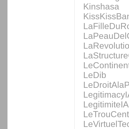
Kinshasa
KissKissBa
LaFilleDuR
LaPeauDel
LaRevoluti
LaStructure
LeContinen
LeDib
LeDroitAla
LegitimacyI
LegitimiteIA
LeTrouCent
LeVirtuelT