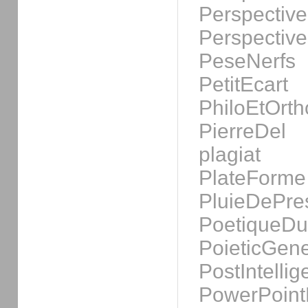
Perspective
Perspective
PeseNerfs
PetitEcart
PhiloEtOrt
PierreDel
plagiat
PlateForme
PluieDePre
PoetiqueD
PoieticGene
PostIntelli
PowerPoint