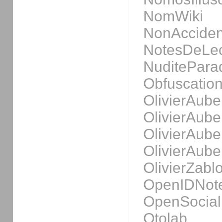
NomWiki
NonAcciden
NotesDeLec
NuditePara
Obfuscation
OlivierAube
OlivierAube
OlivierAube
OlivierAube
OlivierZablo
OpenIDNot
OpenSocial
Otolab