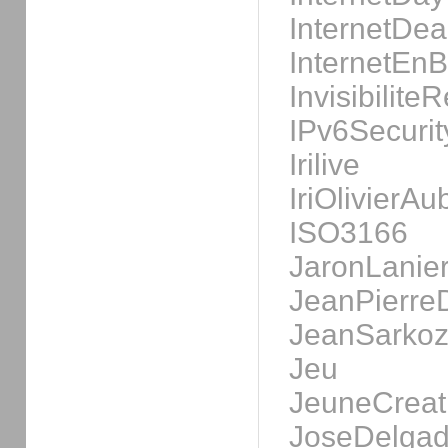
InternetDe
InternetEnB
Invisibilite
IPv6Securi
Irilive
IriOlivierA
ISO3166
JaronLanier
JeanPierre
JeanSarkoz
Jeu
JeuneCreat
JoseDelga