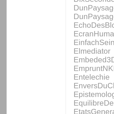
DunPaysag
DunPaysag
EchoDesBl
EcranHuma
EinfachSei
Elmediator
Embeded3
EmpruntN
Entelechie
EnversDuCl
Epistemolo
EquilibreD
EtatsGene